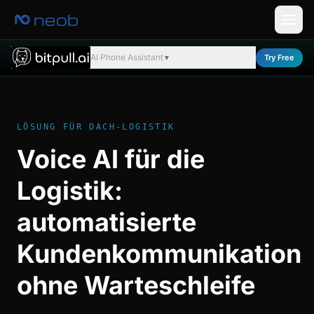
neob
AI Phone Assistant
Try Free
▼
LÖSUNG FÜR DACH-LOGISTIK
Voice AI für die
Logistik:
automatisierte
Kundenkommunikation
ohne Warteschleife